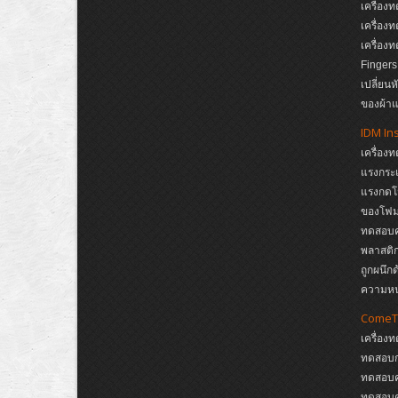
เครื่อ
เครื่อ
เครื่อ
Finger
เปลี่ยน
ของผ้าแ
IDM In
เครื่อง
แรงกระแ
แรงกดโ
ของโฟม,
ทดสอบคว
พลาสติก
ถูกผนึก
ความห
ComeT
เครื่อง
ทดสอบก
ทดสอบค
ทดสอบค