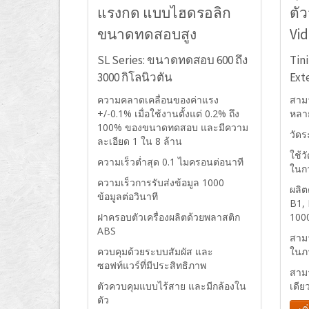
แรงกด แบบไฮดรอลิก
ตั
ขนาดทดสอบสูง
Vi
SL Series: ขนาดทดสอบ 600 ถึง
Tin
3000 กิโลนิวตัน
Ext
ความคลาดเคลื่อนของค่าแรง
สาม
+/-0.1% เมื่อใช้งานตั้งแต่ 0.2% ถึง
หลา
100% ของขนาดทดสอบ และมีความ
วัดร
ละเอียด 1 ใน 8 ล้าน
ใช้ว
ความเร็วต่ำสุด 0.1 ไมครอนต่อนาที
ในกา
ความเร็วการรับส่งข้อมูล 1000
ผลิ
ข้อมูลต่อวินาที
B1, 
ฝาครอบตัวเครื่องผลิตด้วยพลาสติก
100
ABS
สามา
ควบคุมด้วยระบบสัมผัส และ
ในภ
ซอฟท์แวร์ที่มีประสิทธิภาพ
สามา
ตัวควบคุมแบบไร้สาย และมีกล้องใน
เดีย
ตัว