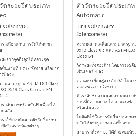
ววัดระยะยืดประเภท
ตัววัดระยะยืดประเภท
deo
Automatic
ius Olsen VDO
Tinius Olsen Auto
ensometer
Extensometer
ารถเลือกแกนการวัดได้หลาก
ความคลาดเคลื่อนตามมาตรฐาน
ย
9513 Class 0.5 และ ASTM E83
Class B1
ะยะจากจุดถึงจุดได้หลายจุด
วัดระยะทั้งสองด้านโดยการเฉลี่
ัดชิ้นงานที่เปราะ หักง่าย หรือยาก
เซ็นเซอร์ 4 ตัว
รยึดจับ
ความละเอียดสูงระดับ 0.1 ไมคร
ตตามมาตรฐาน ASTM E83 Class
ตลอดช่วงการวัดระยะ
ISO 9513 Class 0.5 และ EN
02-4
มีแรงจับชิ้นงานน้อยมากเหมาะกับ
งานที่มีความบาง ได้แก่ แผ่นฟอย
รถจับภาพพร้อมบันทึกเพื่อดูได้
หรือเส้นลวด
ายหลัง
ใบมีดที่ใช้ในการจับชิ้นงานสาม
รถใช้เลนส์หลายตัวกับชิ้นงาน
ปรับได้ตามรูปร่างของชิ้นงาน
วเพื่อวิเคราะห์ค่าต่างๆ
สามารถตั้งค่า L0 ได้ด้วยคอมพิวเ