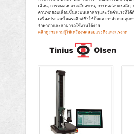
เฉือน, การทดสอบแรงเสียดทาน, การทดสอบแรงฉีก, กา
คานทดสอบเลื่อนขึ้นลงบนเสาสกรูและวัดค่าแรงที่ได้
เครื่องประเภทไฮดรอลิกส์ซึ่งใช้ปั๊มและวาล์วควบคุม
รักษาต่ำและสามารถใช้งานได้ง่าย
คลิกดูรายนามผู้ใช้เครื่องทดสอบแรงดึงและแรงกด