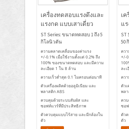
เครื่องทดสอบแรงดึงและ
เค
แรงกด แบบเสาเดี่ยว
แร
ST Series: ขนาดทดสอบ 1 ถึง 5
ST 
กิโลนิวตัน
50 
ความคลาดเคลื่อนของค่าแรง
ควา
+/-0.1% เมื่อใช้งานตั้งแต่ 0.2% ถึง
+/-0
100% ของขนาดทดสอบ และมีความ
100
ละเอียด 1 ใน 8 ล้าน
ละเอ
ความเร็วต่ำสุด 0.1 ไมครอนต่อนาที
ความ
ตัวเครื่องผลิตด้วยอลูมิเนียม และ
ตัวเ
พลาสติก ABS
พลา
ควบคุมด้วยระบบสัมผัส และ
ควบ
ซอฟท์แวร์ที่มีประสิทธิภาพ
ซอฟท
ตัวควบคุมแบบไร้สาย และมีกล้องใน
ตัว
ตัว
ตัว