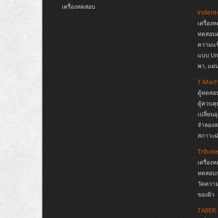
เครื่องทดสอบ
Indent
เครื่อง
ทดสอบค
ความแข
แบบ Un
พา, แผ
T-Mac
ตู้ทดสอ
ตู้ควบค
เปลี่ยน
จำลองส
สภาวะฝน
Tribot
เครื่อง
ทดสอบก
วัดความ
ของผิว
TABER 