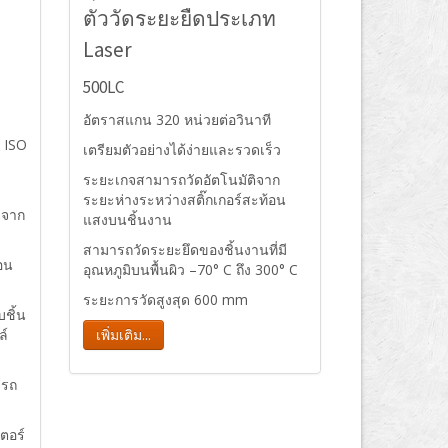
ตัววัดระยะยืดประเภท
Laser
500LC
อัตราสแกน 320 หน่วยต่อวินาที
 ISO
เตรียมตัวอย่างได้ง่ายและรวดเร็ว
ระยะเกจสามารถวัดอัตโนมัติจาก
ระยะห่างระหว่างสติ๊กเกอร์สะท้อน
ยจาก
แสงบนชิ้นงาน
สามารถวัดระยะยึดของชิ้นงานที่มี
อน
อุณหภูมิบนพื้นผิว –70° C ถึง 300° C
ระยะการวัดสูงสุด 600 mm
ชิ้น
ล์
เพิ่มเติม...
ารถ
ตอร์