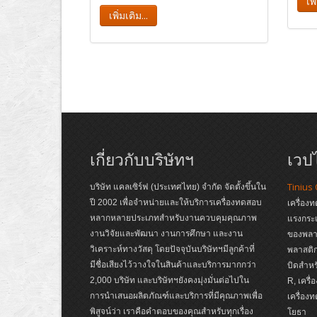
เพิ
เพิ่มเติม...
เกี่ยวกับบริษัทฯ
เวปไ
Tinius
บริษัท แคลเซิร์ฟ (ประเทศไทย) จำกัด จัดตั้งขึ้นใน
ปี 2002 เพื่อจำหน่ายและให้บริการเครื่องทดสอบ
เครื่อง
หลากหลายประเภทสำหรับงานควบคุมคุณภาพ
แรงกระ
งานวิจัยและพัฒนา งานการศึกษา และงาน
ของพลาส
วิเคราะห์ทางวัสดุ โดยปัจจุบันบริษัทฯมีลูกค้าที่
พลาสติก
มีชื่อเสียงไว้วางใจในสินค้าและบริการมากกว่า
บิดสำหร
2,000 บริษัท และบริษัทฯยังคงมุ่งมั่นต่อไปใน
R, เครื
การนำเสนอผลิตภัณฑ์และบริการที่มีคุณภาพเพื่อ
เครื่อง
พิสูจน์ว่า เราคือคำตอบของคุณสำหรับทุกเรื่อง
โยธา