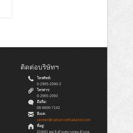
ติดต่อบริษัทฯ
โทรศัพท์:
0-2965-2090-2
โทรสาร:
0-2965-2093
มือถือ:
08-6600-7142
อีเมล:
center@calservethailand.com
ที่อยู่:
219/41 หมู่ 6 ตำบลบางเขน อำเภอ