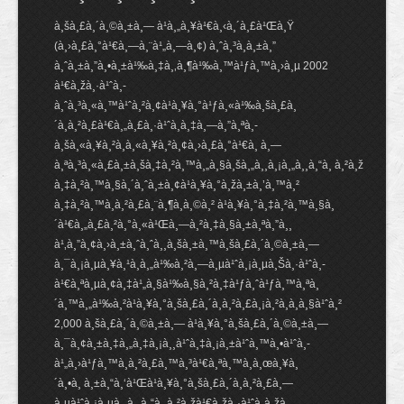
à¸šà¸£à¸´à¸©à¸±à¸— à¹à¸„à¸¥à¹€à¸‹à¸´à¸£à¹Œà¸Ÿ
(à¸›à¸£à¸°à¹€à¸—à¸¨à¹„à¸—à¸¢) à¸ˆà¸³à¸à¸±à¸”
à¸ˆà¸±à¸”à¸•à¸±à¹‰à¸‡à¸‚à¸¶à¹‰à¸™à¹ƒà¸™à¸›à¸µ 2002
à¹€à¸žà¸·à¹ˆà¸­
à¸ˆà¸³à¸«à¸™à¹ˆà¸²à¸¢à¹à¸¥à¸°à¹ƒà¸«à¹‰à¸šà¸£à¸
´à¸à¸²à¸£à¹€à¸„à¸£à¸·à¹ˆà¸­à¸‡à¸—à¸”à¸ªà¸­
à¸šà¸«à¸¥à¸²à¸à¸«à¸¥à¸²à¸¢à¸›à¸£à¸°à¹€à¸ à¸—
à¸ªà¸³à¸«à¸£à¸±à¸šà¸‡à¸²à¸™à¸„à¸§à¸šà¸„à¸¸à¸¡à¸„à¸¸à¸“à¸ à¸²à¸ž
à¸‡à¸²à¸™à¸§à¸´à¸ˆà¸±à¸¢à¹à¸¥à¸°à¸žà¸±à¸’à¸™à¸²
à¸‡à¸²à¸™à¸à¸²à¸£à¸¨à¸¶à¸à¸©à¸² à¹à¸¥à¸°à¸‡à¸²à¸™à¸§à¸
´à¹€à¸„à¸£à¸²à¸°à¸«à¹Œà¸—à¸²à¸‡à¸§à¸±à¸ªà¸”à¸¸
à¹‚à¸”à¸¢à¸›à¸±à¸ˆà¸ˆà¸¸à¸šà¸±à¸™à¸šà¸£à¸´à¸©à¸±à¸—
à¸¯à¸¡à¸µà¸¥à¸¹à¸à¸„à¹‰à¸²à¸—à¸µà¹ˆà¸¡à¸µà¸Šà¸·à¹ˆà¸­
à¹€à¸ªà¸µà¸¢à¸‡à¹„à¸§à¹‰à¸§à¸²à¸‡à¹ƒà¸ˆà¹ƒà¸™à¸ªà¸
´à¸™à¸„à¹‰à¸²à¹à¸¥à¸°à¸šà¸£à¸´à¸à¸²à¸£à¸¡à¸²à¸à¸à¸§à¹ˆà¸²
2,000 à¸šà¸£à¸´à¸©à¸±à¸— à¹à¸¥à¸°à¸šà¸£à¸´à¸©à¸±à¸—
à¸¯à¸¢à¸±à¸‡à¸„à¸‡à¸¡à¸¸à¹ˆà¸‡à¸¡à¸±à¹ˆà¸™à¸•à¹ˆà¸­
à¹„à¸›à¹ƒà¸™à¸à¸²à¸£à¸™à¸³à¹€à¸ªà¸™à¸­à¸œà¸¥à¸
´à¸•à¸ à¸±à¸“à¸‘à¹Œà¹à¸¥à¸°à¸šà¸£à¸´à¸à¸²à¸£à¸—
à¸µà¹ˆà¸¡à¸µà¸„à¸¸à¸“à¸ à¸²à¸žà¹€à¸žà¸·à¹ˆà¸­à¸žà¸