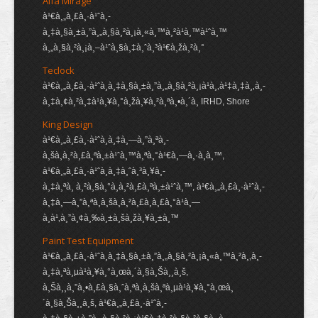
Alfa Mirage
à¹€à¸„à¸£à¸·à¹ˆà¸­
à¸‡à¸§à¸±à¸”à¸„à¸§à¸²à¸¡à¸«à¸™à¸²à¹à¸™à¹ˆà¸™
à¸„à¸§à¸²à¸¡à¸–à¹ˆà¸§à¸‡à¸ˆà¸³à¹€à¸žà¸²à¸°
Teclock
à¹€à¸„à¸£à¸·à¹ˆà¸­à¸‡à¸§à¸±à¸”à¸„à¸§à¸²à¸¡à¹à¸‚à¹‡à¸‡à¸‚à¸­
à¸‡à¸¢à¸²à¸‡à¹à¸¥à¸°à¸žà¸¥à¸²à¸ªà¸•à¸´à¸ IRHD, Shore
King Design
à¹€à¸„à¸£à¸·à¹ˆà¸­à¸‡à¸—à¸”à¸ªà¸­
à¸šà¸à¸²à¸£à¸ªà¸±à¹ˆà¸™à¸ªà¸°à¹€à¸—à¸·à¸­à¸™,
à¹€à¸„à¸£à¸·à¹ˆà¸­à¸‡à¸ˆà¸³à¸¥à¸­
à¸‡à¸ªà¸ à¸²à¸§à¸°à¸à¸²à¸£à¸ªà¸±à¹ˆà¸™, à¹€à¸„à¸£à¸·à¹ˆà¸­
à¸‡à¸—à¸”à¸ªà¸­à¸šà¸à¸²à¸£à¸à¸£à¸°à¹à¸—
à¸à¹‚à¸”à¸¢à¸‰à¸±à¸šà¸žà¸¥à¸±à¸™
Paint Test Equipment
à¹€à¸„à¸£à¸·à¹ˆà¸­à¸‡à¸§à¸±à¸”à¸„à¸§à¸²à¸¡à¸«à¸™à¸²à¸‚à¸­
à¸‡à¸ªà¸µà¹à¸¥à¸°à¸œà¸´à¸§à¸Šà¸¸à¸š,
à¸Šà¸¸à¸”à¸•à¸£à¸§à¸ˆà¸ªà¸­à¸šà¸ªà¸µà¹à¸¥à¸°à¸œà¸
´à¸§à¸Šà¸¸à¸š, à¹€à¸„à¸£à¸·à¹ˆà¸­