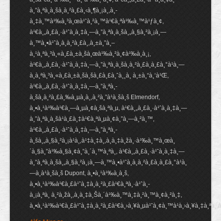
à¸”à¸ªà¸­à¸šà¸à¸²à¸£à¸‹à¸¶à¸¡à¸‚à¸­
à¸‡à¸™à¹‰à¸³à¸œà¹ˆà¸²à¸™à¹€à¸ªà¹‰à¸™à¹ƒà¸¢,
à¹€à¸„à¸£à¸·à¹ˆà¸­à¸‡à¸—à¸”à¸ªà¸­à¸šà¸„à¸§à¸²à¸¡à¸—
à¸™à¸•à¹ˆà¸­à¸à¸²à¸£à¸‚à¸±à¸”à¸–
à¸¹à¸ªà¸³à¸«à¸£à¸±à¸šà¸œà¹‰à¸²à¸¢à¹‰à¸­à¸¡,
à¹€à¸„à¸£à¸·à¹ˆà¸­à¸‡à¸—à¸”à¸ªà¸­à¸šà¸à¸²à¸£à¸à¸£à¸°à¹à¸—
à¸à¸ªà¸³à¸«à¸£à¸±à¸šà¸šà¸£à¸£à¸ˆà¸¸à¸ à¸±à¸“à¸‘à¹Œ,
à¹€à¸„à¸£à¸·à¹ˆà¸­à¸‡à¸—à¸”à¸ªà¸­
à¸šà¸à¸²à¸£à¸‰à¸µà¸à¸‚à¸²à¸”à¹à¸šà¸š Elmendorf,
à¸•à¸¹à¹‰à¹€à¸—à¸µà¸¢à¸šà¸ªà¸µ, à¹€à¸„à¸£à¸·à¹ˆà¸­à¸‡à¸—
à¸”à¸ªà¸­à¸šà¹à¸£à¸‡à¹€à¸ªà¸µà¸¢à¸”à¸—à¸²à¸™,
à¹€à¸„à¸£à¸·à¹ˆà¸­à¸‡à¸—à¸”à¸ªà¸­
à¸šà¸„à¸§à¸²à¸¡à¹à¸‚à¹‡à¸‡à¸‚à¸­à¸‡à¸žà¸·à¹‰à¸™à¸œà¸
´à¸§à¸”à¹‰à¸§à¸¢à¸”à¸´à¸™à¸ªà¸­, à¹€à¸„à¸£à¸·à¹ˆà¸­à¸‡à¸—
à¸”à¸ªà¸­à¸šà¸„à¸§à¸²à¸¡à¸—à¸™à¸•à¹ˆà¸­à¸à¸²à¸£à¸à¸£à¸°à¹à¸
—à¸à¹à¸šà¸š Dupont, à¸•à¸¹à¹‰à¸­à¸š,
à¸•à¸¹à¹‰à¹€à¸£à¹ˆà¸‡à¸à¸²à¸£à¹€à¸ªà¸·à¹ˆà¸­
à¸¡à¸ªà¸ à¸²à¸žà¸‚à¸­à¸‡à¸Šà¸´à¹‰à¸™à¸‡à¸²à¸™à¸¢à¸²à¸‡,
à¸•à¸¹à¹‰à¹€à¸£à¹ˆà¸‡à¸à¸²à¸£à¹€à¸›à¸¥à¸µà¹ˆà¸¢à¸™à¹à¸›à¸¥à¸‡à¸ªà¸ à