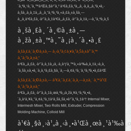
´à¸ªà¸¹à¸ˆà¸™à¹Œà¸§à¹ˆà¸² à¹€à¸£à¸²à¸„à¸·à¸­à¸„à¸³à¸•à¸­
à¸šà¸‚à¸­à¸‡à¸„à¸¸à¸“à¸ªà¸³à¸«à¸£à¸±à¸šà¸—
à¸¸à¸à¹€à¸£à¸·à¹ˆà¸­à¸‡à¹€à¸„à¸£à¸·à¹ˆà¸­à¸‡à¸—à¸”à¸ªà¸­à¸š
à¸šà¸£à¸´à¸©à¸±à¸—
à¸žà¸±à¸™à¸˜à¸¡à¸´à¸•à¸£
à¸šà¸£à¸´à¸©à¸±à¸— à¸‹à¸²à¸¢à¸¥à¸¹à¸Šà¸±à¹ˆà¸™
à¸ˆà¸³à¸à¸±à¸”
à¹€à¸„à¸£à¸·à¹ˆà¸­à¸‡à¸¡à¸·à¸­à¹ƒà¸™à¸«à¹‰à¸­à¸‡à¸›à¸à¸
´à¸šà¸±à¸•à¸´à¸à¸²à¸£à¸§à¸´à¸—à¸¢à¸²à¸¨à¸²à¸ªà¸•à¸£à¹Œ
à¸šà¸£à¸´à¸©à¸±à¸— à¹€à¸ˆà¸£à¸´à¸à¸—à¸±à¸¨à¸™à¹Œ
à¸ˆà¸³à¸à¸±à¸”
à¹€à¸„à¸£à¸·à¹ˆà¸­à¸‡à¸œà¸ªà¸¡à¸žà¸¥à¸²à¸ªà¸•à¸
´à¸à¹à¸¥à¸°à¸¢à¸²à¸‡à¹à¸šà¸šà¸•à¹ˆà¸²à¸‡à¹† Internal Mixer,
Intermesh Mixer, Two Rolls Mill, Extruder, Compression
Molding Machine, Colloid Mill
à¹€à¸§à¸›à¹„à¸‹à¸•à¹Œà¸œà¸¹à¹‰à¸