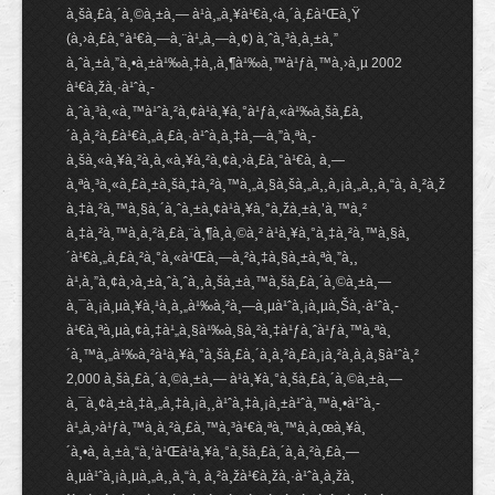
à¸šà¸£à¸´à¸©à¸±à¸— à¹à¸„à¸¥à¹€à¸‹à¸´à¸£à¹Œà¸Ÿ
(à¸›à¸£à¸°à¹€à¸—à¸¨à¹„à¸—à¸¢) à¸ˆà¸³à¸à¸±à¸”
à¸ˆà¸±à¸”à¸•à¸±à¹‰à¸‡à¸‚à¸¶à¹‰à¸™à¹ƒà¸™à¸›à¸µ 2002
à¹€à¸žà¸·à¹ˆà¸­
à¸ˆà¸³à¸«à¸™à¹ˆà¸²à¸¢à¹à¸¥à¸°à¹ƒà¸«à¹‰à¸šà¸£à¸
´à¸à¸²à¸£à¹€à¸„à¸£à¸·à¹ˆà¸­à¸‡à¸—à¸”à¸ªà¸­
à¸šà¸«à¸¥à¸²à¸à¸«à¸¥à¸²à¸¢à¸›à¸£à¸°à¹€à¸ à¸—
à¸ªà¸³à¸«à¸£à¸±à¸šà¸‡à¸²à¸™à¸„à¸§à¸šà¸„à¸¸à¸¡à¸„à¸¸à¸“à¸ à¸²à¸ž
à¸‡à¸²à¸™à¸§à¸´à¸ˆà¸±à¸¢à¹à¸¥à¸°à¸žà¸±à¸’à¸™à¸²
à¸‡à¸²à¸™à¸à¸²à¸£à¸¨à¸¶à¸à¸©à¸² à¹à¸¥à¸°à¸‡à¸²à¸™à¸§à¸
´à¹€à¸„à¸£à¸²à¸°à¸«à¹Œà¸—à¸²à¸‡à¸§à¸±à¸ªà¸”à¸¸
à¹‚à¸”à¸¢à¸›à¸±à¸ˆà¸ˆà¸¸à¸šà¸±à¸™à¸šà¸£à¸´à¸©à¸±à¸—
à¸¯à¸¡à¸µà¸¥à¸¹à¸à¸„à¹‰à¸²à¸—à¸µà¹ˆà¸¡à¸µà¸Šà¸·à¹ˆà¸­
à¹€à¸ªà¸µà¸¢à¸‡à¹„à¸§à¹‰à¸§à¸²à¸‡à¹ƒà¸ˆà¹ƒà¸™à¸ªà¸
´à¸™à¸„à¹‰à¸²à¹à¸¥à¸°à¸šà¸£à¸´à¸à¸²à¸£à¸¡à¸²à¸à¸à¸§à¹ˆà¸²
2,000 à¸šà¸£à¸´à¸©à¸±à¸— à¹à¸¥à¸°à¸šà¸£à¸´à¸©à¸±à¸—
à¸¯à¸¢à¸±à¸‡à¸„à¸‡à¸¡à¸¸à¹ˆà¸‡à¸¡à¸±à¹ˆà¸™à¸•à¹ˆà¸­
à¹„à¸›à¹ƒà¸™à¸à¸²à¸£à¸™à¸³à¹€à¸ªà¸™à¸­à¸œà¸¥à¸
´à¸•à¸ à¸±à¸“à¸‘à¹Œà¹à¸¥à¸°à¸šà¸£à¸´à¸à¸²à¸£à¸—
à¸µà¹ˆà¸¡à¸µà¸„à¸¸à¸“à¸ à¸²à¸žà¹€à¸žà¸·à¹ˆà¸­à¸žà¸