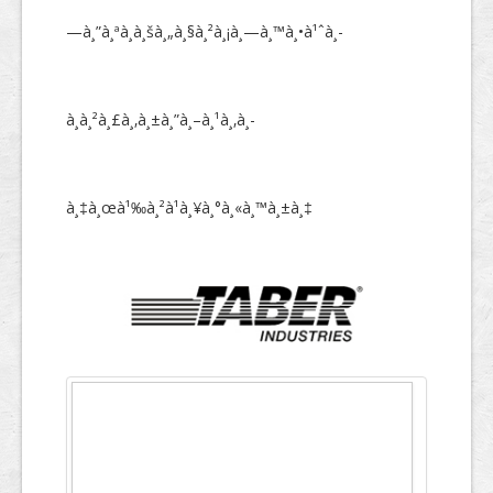
—à¸”à¸ªà¸­à¸šà¸„à¸§à¸²à¸¡à¸—à¸™à¸•à¹ˆà¸­
à¸‚à¹‰à¸­à¸¡à¸¹à¸¥à¸à¸²à¸£à¸—à¸”à¸ªà¸­à¸š
English
à¸à¸²à¸£à¸‚à¸±à¸”à¸–à¸¹à¸‚à¸­
à¸‡à¸œà¹‰à¸²à¹à¸¥à¸°à¸«à¸™à¸±à¸‡