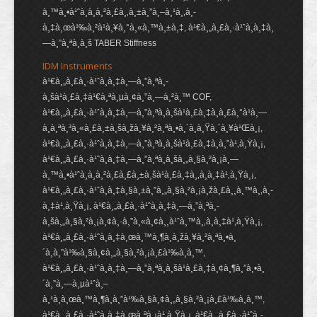
à¸™à¸•à¹ˆà¸­à¸à¸²à¸£à¸‚à¸±à¸”à¸–à¸¹à¸‚à¸­
à¸‡à¸œà¹‰à¸²à¹à¸¥à¸°à¸«à¸™à¸±à¸‡, à¹€à¸„à¸£à¸·à¹ˆà¸­à¸‡à¸
—à¸”à¸ªà¸­à¸š TABER Stiffness
IDM Instruments
à¹€à¸„à¸£à¸·à¹ˆà¸­à¸‡à¸—à¸”à¸ªà¸­
à¸šà¹à¸£à¸‡à¹€à¸ªà¸µà¸¢à¸”à¸—à¸²à¸™ COF,
à¹€à¸„à¸£à¸·à¹ˆà¸­à¸‡à¸—à¸”à¸ªà¸­à¸šà¹à¸£à¸‡à¸à¸£à¸°à¹à¸—
à¸à¸ªà¸³à¸«à¸£à¸±à¸šà¸žà¸¥à¸²à¸ªà¸•à¸´à¸à¸Ÿà¸´à¸¥à¹Œà¸¡,
à¹€à¸„à¸£à¸·à¹ˆà¸­à¸‡à¸—à¸”à¸ªà¸­à¸šà¹à¸£à¸‡à¸à¸”à¹‚à¸Ÿà¸¡,
à¹€à¸„à¸£à¸·à¹ˆà¸­à¸‡à¸—à¸”à¸ªà¸­à¸šà¸„à¸§à¸²à¸¡à¸—
à¸™à¸•à¹ˆà¸­à¸à¸²à¸£à¸£à¸±à¸šà¹à¸£à¸‡à¸‚à¸­à¸‡à¹‚à¸Ÿà¸¡,
à¹€à¸„à¸£à¸·à¹ˆà¸­à¸‡à¸§à¸±à¸”à¸„à¸§à¸²à¸¡à¸žà¸£à¸¸à¸™à¸‚à¸­
à¸‡à¹‚à¸Ÿà¸¡, à¹€à¸„à¸£à¸·à¹ˆà¸­à¸‡à¸—à¸”à¸ªà¸­
à¸šà¸„à¸§à¸²à¸¡à¸¢à¸·à¸”à¸«à¸¢à¸¸à¹ˆà¸™à¸‚à¸­à¸‡à¹‚à¸Ÿà¸¡,
à¹€à¸„à¸£à¸·à¹ˆà¸­à¸‡à¸œà¸™à¸¶à¸à¸žà¸¥à¸²à¸ªà¸•à¸
´à¸à¸”à¹‰à¸§à¸¢à¸„à¸§à¸²à¸¡à¸£à¹‰à¸­à¸™,
à¹€à¸„à¸£à¸·à¹ˆà¸­à¸‡à¸—à¸”à¸ªà¸­à¸šà¹à¸£à¸‡à¸¢à¸¶à¸”à¸•à¸
´à¸”à¸—à¸µà¹ˆà¸–
à¸¹à¸à¸œà¸™à¸¶à¸à¸”à¹‰à¸§à¸¢à¸„à¸§à¸²à¸¡à¸£à¹‰à¸­à¸™,
à¹€à¸„à¸£à¸·à¹ˆà¸­à¸‡à¸œà¸ªà¸¡à¹‚à¸Ÿà¸¡, à¹€à¸„à¸£à¸·à¹ˆà¸­