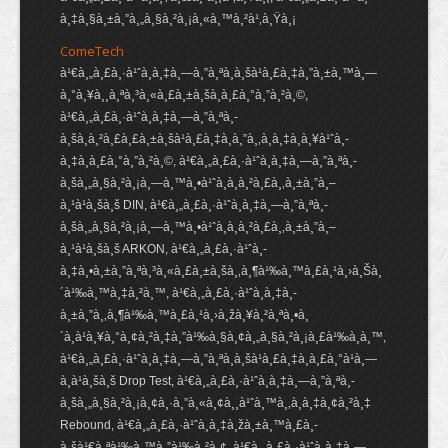
à¸‡à¸§à¸±à¸”à¸„à¸§à¸²à¸¡à¸«à¸™à¸²à¹‚à¸Ÿà¸¡
ComeTech
à¹€à¸„à¸£à¸·à¹ˆà¸­à¸‡à¸—à¸”à¸ªà¸­à¸šà¹à¸£à¸‡à¸”à¸±à¸™à¸—
à¸°à¸¥à¸¸à¸ªà¸³à¸«à¸£à¸±à¸šà¸à¸£à¸°à¸”à¸²à¸©,
à¹€à¸„à¸£à¸·à¹ˆà¸­à¸‡à¸—à¸”à¸ªà¸­
à¸šà¸à¸²à¸£à¸£à¸±à¸šà¹à¸£à¸‡à¸à¸”à¸‚à¸­à¸‡à¸à¸¥à¹ˆà¸­
à¸‡à¸à¸£à¸°à¸”à¸²à¸©, à¹€à¸„à¸£à¸·à¹ˆà¸­à¸‡à¸—à¸”à¸ªà¸­
à¸šà¸„à¸§à¸²à¸¡à¸—à¸™à¸•à¹ˆà¸­à¸à¸²à¸£à¸‚à¸±à¸”à¸–
à¸¹à¹à¸šà¸š DIN, à¹€à¸„à¸£à¸·à¹ˆà¸­à¸‡à¸—à¸”à¸ªà¸­
à¸šà¸„à¸§à¸²à¸¡à¸—à¸™à¸•à¹ˆà¸­à¸à¸²à¸£à¸‚à¸±à¸”à¸–
à¸¹à¹à¸šà¸š ARKON, à¹€à¸„à¸£à¸·à¹ˆà¸­
à¸‡à¸•à¸±à¸”à¸ªà¸³à¸«à¸£à¸±à¸šà¸‚à¸¶à¹‰à¸™à¸£à¸¹à¸›à¸Šà¸
´à¹‰à¸™à¸‡à¸²à¸™, à¹€à¸„à¸£à¸·à¹ˆà¸­à¸‡à¸­
à¸±à¸”à¸‚à¸¶à¹‰à¸™à¸£à¸¹à¸›à¸žà¸¥à¸²à¸ªà¸•à¸
´à¸à¹à¸¥à¸°à¸¢à¸²à¸‡à¸”à¹‰à¸§à¸¢à¸„à¸§à¸²à¸¡à¸£à¹‰à¸­à¸™,
à¹€à¸„à¸£à¸·à¹ˆà¸­à¸‡à¸—à¸”à¸ªà¸­à¸šà¹à¸£à¸‡à¸à¸£à¸°à¹à¸—
à¸à¹à¸šà¸š Drop Test, à¹€à¸„à¸£à¸·à¹ˆà¸­à¸‡à¸—à¸”à¸ªà¸­
à¸šà¸„à¸§à¸²à¸¡à¸¢à¸·à¸”à¸«à¸¢à¸¸à¹ˆà¸™à¸‚à¸­à¸‡à¸¢à¸²à¸‡
Rebound, à¹€à¸„à¸£à¸·à¹ˆà¸­à¸‡à¸žà¸±à¸™à¸£à¸­
à¸šà¹€à¸ªà¹‰à¸™à¸”à¹‰à¸²à¸¢, à¹€à¸„à¸£à¸·à¹ˆà¸­à¸‡à¸—