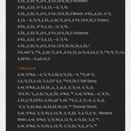
à¸šà¸„à¸§à¸²à¸¡à¹à¸‚à¹‡à¸‡à¹à¸šà¸š Rockwell,
à¹€à¸„à¸£à¸·à¹ˆà¸­à¸‡à¸—à¸”à¸ªà¸­
à¸šà¸„à¸§à¸²à¸¡à¹à¸‚à¹‡à¸‡à¹à¸šà¸š Brinell, à¹€à¸„à¸£à¸·à¹ˆà¸­
à¸‡à¸—à¸”à¸ªà¸­à¸šà¸„à¸§à¸²à¸¡à¹à¸‚à¹‡à¸‡à¹à¸šà¸š Vickers,
à¹€à¸„à¸£à¸·à¹ˆà¸­à¸‡à¸—à¸”à¸ªà¸­
à¸šà¸„à¸§à¸²à¸¡à¹à¸‚à¹‡à¸‡à¹à¸šà¸š Universal,
à¹€à¸„à¸£à¸·à¹ˆà¸­à¸‡à¸—à¸”à¸ªà¸­
à¸šà¸„à¸§à¸²à¸¡à¹à¸‚à¹‡à¸‡à¹à¸šà¸šà¸žà¸à¸žà¸²,
à¹à¸œà¹ˆà¸™à¸„à¸§à¸²à¸¡à¹à¸‚à¹‡à¸‡à¸¡à¸²à¸•à¸£à¸à¸²à¸™à¸ªà¸³à¸«à¸£à¸
à¸šà¹€à¸—à¸µà¸¢à¸š
T-Machine
à¸•à¸¹à¹‰à¸—à¸”à¸ªà¸­à¸šà¸à¸²à¸£à¸—à¸™à¸•à¹ˆà¸­
à¸à¸²à¸£à¸à¸±à¸”à¸à¸£à¹ˆà¸­à¸™à¹à¸šà¸š Salt Spray,
à¸•à¸¹à¹‰à¸„à¸§à¸šà¸„à¸¸à¸¡à¸­à¸¸à¸“à¸«à¸ à¸¹à¸¡à¸
´à¹à¸¥à¸°à¸„à¸§à¸²à¸¡à¸Šà¸·à¹‰à¸™, à¸•à¸¹à¹‰à¸—à¸”à¸ªà¸­
à¸šà¸à¸²à¸£à¹€à¸›à¸¥à¸µà¹ˆà¸¢à¸™à¸­à¸¸à¸“à¸«à¸ à¸¹à¸¡à¸
´à¹‚à¸”à¸¢à¸‰à¸±à¸šà¸žà¸¥à¸±à¸™ Thermal Shock,
à¸•à¸¹à¹‰à¸ˆà¸³à¸¥à¸­à¸‡à¸ªà¸ à¸²à¸§à¸°à¸­à¸²à¸à¸²à¸¨ Weather
Meter, à¸•à¸¹à¹‰à¸ˆà¸³à¸¥à¸­à¸‡à¸ªà¸ à¸²à¸§à¸°à¸à¸™,
à¸•à¸¹à¹‰à¸ˆà¸³à¸¥à¸­à¸‡à¸ªà¸ à¸²à¸§à¸°à¸à¸¸à¹ˆà¸™