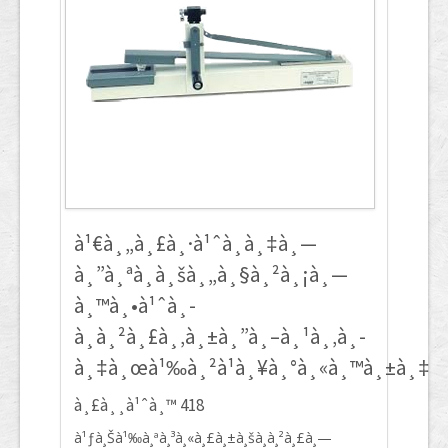
à¹€à¸„à¸£à¸·à¹ˆà¸­à¸‡à¸—
à¸”à¸ªà¸­à¸šà¸„à¸§à¸²à¸¡à¸—
à¸™à¸•à¹ˆà¸­
à¸à¸²à¸£à¸‚à¸±à¸”à¸–à¸¹à¸‚à¸­
à¸‡à¸œà¹‰à¸²à¹à¸¥à¸°à¸«à¸™à¸±à¸‡
à¸£à¸¸à¹ˆà¸™ 418
à¹ƒà¸Šà¹‰à¸ªà¸³à¸«à¸£à¸±à¸šà¸à¸²à¸£à¸—