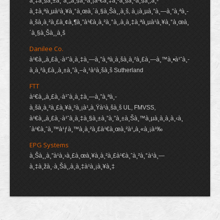
à¸‡à¸§à¸±à¸”à¸„à¸§à¸²à¸¡à¹€à¸‡à¸²à¸§à¸²à¸§à¸‚à¸­
à¸‡à¸ªà¸µà¹à¸¥à¸°à¸œà¸´à¸§à¸Šà¸¸à¸š, à¸¡à¸µà¸”à¸—à¸”à¸ªà¸­
à¸šà¸à¸²à¸£à¸¢à¸¶à¸”à¹€à¸à¸²à¸°à¸‚à¸­à¸‡à¸ªà¸µà¹à¸¥à¸°à¸œà¸
´à¸§à¸Šà¸¸à¸š
Danilee Co.
à¹€à¸„à¸£à¸·à¹ˆà¸­à¸‡à¸—à¸”à¸ªà¸­à¸šà¸à¸²à¸£à¸—à¸™à¸•à¹ˆà¸­
à¸à¸²à¸£à¸‚à¸±à¸”à¸–à¸¹à¹à¸šà¸š Sutherland
FTT
à¹€à¸„à¸£à¸·à¹ˆà¸­à¸‡à¸—à¸”à¸ªà¸­
à¸šà¸à¸²à¸£à¸¥à¸²à¸¡à¹„à¸Ÿà¹à¸šà¸š UL, FMVSS,
à¹€à¸„à¸£à¸·à¹ˆà¸­à¸‡à¸§à¸±à¸”à¸”à¸±à¸Šà¸™à¸µà¸­à¸­à¸à¸‹à¸
´à¹€à¸ˆà¸™à¹ƒà¸™à¸à¸²à¸£à¹€à¸œà¸²à¹„à¸«à¸¡à¹‰
EPG Systems
à¸Šà¸¸à¸”à¹à¸›à¸£à¸œà¸¥à¸à¸²à¸£à¹€à¸ˆà¸²à¸°à¹à¸—
à¸‡à¸žà¸·à¸Šà¸‚à¸­à¸‡à¹à¸¡à¸¥à¸‡