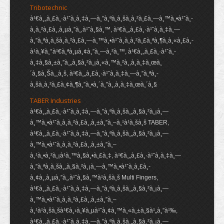
Tribotechnic
à¹€à¸„à¸£à¸·à¹ˆà¸­à¸‡à¸—à¸”à¸ªà¸­à¸šà¸à¸²à¸£à¸—à¸™à¸•à¹ˆà¸­
à¸à¸²à¸£à¸‚à¸µà¸”à¸‚à¹ˆà¸§à¸™, à¹€à¸„à¸£à¸·à¹ˆà¸­à¸‡à¸—
à¸”à¸ªà¸­à¸šà¸à¸²à¸£à¸—à¸™à¸•à¹ˆà¸­à¸à¸²à¸£à¸ªà¸¶à¸à¸«à¸£à¸­
à¹à¸¥à¸°à¹€à¸ªà¸µà¸¢à¸”à¸—à¸²à¸™, à¹€à¸„à¸£à¸·à¹ˆà¸­
à¸‡à¸§à¸±à¸”à¸„à¸§à¸²à¸¡à¸«à¸™à¸²à¸‚à¸­à¸‡à¸œà¸
´à¸§à¸Šà¸¸à¸š, à¹€à¸„à¸£à¸·à¹ˆà¸­à¸‡à¸—à¸”à¸ªà¸­
à¸šà¸à¸²à¸£à¸¢à¸¶à¸”à¸•à¸´à¸”à¸‚à¸­à¸‡à¸œà¸´à¸§
TABER Industries
à¹€à¸„à¸£à¸·à¹ˆà¸­à¸‡à¸—à¸”à¸ªà¸­à¸šà¸„à¸§à¸²à¸¡à¸—
à¸™à¸•à¹ˆà¸­à¸à¸²à¸£à¸‚à¸±à¸”à¸–à¸¹à¹à¸šà¸š TABER,
à¹€à¸„à¸£à¸·à¹ˆà¸­à¸‡à¸—à¸”à¸ªà¸­à¸šà¸„à¸§à¸²à¸¡à¸—
à¸™à¸•à¹ˆà¸­à¸à¸²à¸£à¸‚à¸±à¸”à¸–
à¸¹à¸•à¸²à¸¡à¹à¸™à¸§à¸•à¸£à¸‡, à¹€à¸„à¸£à¸·à¹ˆà¸­à¸‡à¸—
à¸”à¸ªà¸­à¸šà¸„à¸§à¸²à¸¡à¸—à¸™à¸•à¹ˆà¸­à¸£à¸­
à¸¢à¸‚à¸µà¸”à¸‚à¹ˆà¸§à¸™à¹à¸šà¸š Multi Fingers,
à¹€à¸„à¸£à¸·à¹ˆà¸­à¸‡à¸—à¸”à¸ªà¸­à¸šà¸„à¸§à¸²à¸¡à¸—
à¸™à¸•à¹ˆà¸­à¸à¸²à¸£à¸‚à¸±à¸”à¸–
à¸¹à¹à¸šà¸šà¹€à¸›à¸¥à¸µà¹ˆà¸¢à¸™à¸«à¸±à¸§à¹„à¸”à¹‰,
à¹€à¸„à¸£à¸·à¹ˆà¸­à¸‡à¸—à¸”à¸ªà¸­à¸šà¸„à¸§à¸²à¸¡à¸—