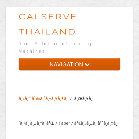
CALSERVE
THAILAND
Your Solution of Testing
Machines
NAVIGATION
à¸«à¸™à¹‰à¸²à¸«à¸¥à¸±à¸
à¹€à¸à¸µà¹ˆà¸¢à¸§à¸à¸±à¸šà¸šà¸£à¸
´à¸©à¸±à¸—
à¸«à¸™à¹‰à¸²à¸«à¸¥à¸±à¸
/
à¸œà¸¥à¸
à¸œà¸¥à¸´à¸•à¸ à¸±à¸“à¸‘à¹Œ
à¸«à¹‰à¸­à¸‡à¸›à¸à¸´à¸šà¸±à¸•à¸´à¸à¸²à¸£à¸
´à¸•à¸ à¸±à¸“à¸‘à¹Œ / Taber / à¹€à¸„à¸£à¸·à¹ˆà¸­à¸‡à¸
—à¸”à¸ªà¸­à¸š
à¹€à¸§à¸›à¹à¸ªà¸”à¸‡à¸œà¸¥à¸‡à¸²à¸™