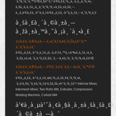
´à¸ªà¸¹à¸ˆà¸™à¹Œà¸§à¹ˆà¸² à¹€à¸£à¸²à¸„à¸·à¸­à¸„à¸³à¸•à¸­
à¸šà¸‚à¸­à¸‡à¸„à¸¸à¸“à¸ªà¸³à¸«à¸£à¸±à¸šà¸—
à¸¸à¸à¹€à¸£à¸·à¹ˆà¸­à¸‡à¹€à¸„à¸£à¸·à¹ˆà¸­à¸‡à¸—à¸”à¸ªà¸­à¸š
à¸šà¸£à¸´à¸©à¸±à¸—
à¸žà¸±à¸™à¸˜à¸¡à¸´à¸•à¸£
à¸šà¸£à¸´à¸©à¸±à¸— à¸‹à¸²à¸¢à¸¥à¸¹à¸Šà¸±à¹ˆà¸™
à¸ˆà¸³à¸à¸±à¸”
à¹€à¸„à¸£à¸·à¹ˆà¸­à¸‡à¸¡à¸·à¸­à¹ƒà¸™à¸«à¹‰à¸­à¸‡à¸›à¸à¸
´à¸šà¸±à¸•à¸´à¸à¸²à¸£à¸§à¸´à¸—à¸¢à¸²à¸¨à¸²à¸ªà¸•à¸£à¹Œ
à¸šà¸£à¸´à¸©à¸±à¸— à¹€à¸ˆà¸£à¸´à¸à¸—à¸±à¸¨à¸™à¹Œ
à¸ˆà¸³à¸à¸±à¸”
à¹€à¸„à¸£à¸·à¹ˆà¸­à¸‡à¸œà¸ªà¸¡à¸žà¸¥à¸²à¸ªà¸•à¸
´à¸à¹à¸¥à¸°à¸¢à¸²à¸‡à¹à¸šà¸šà¸•à¹ˆà¸²à¸‡à¹† Internal Mixer,
Intermesh Mixer, Two Rolls Mill, Extruder, Compression
Molding Machine, Colloid Mill
à¹€à¸à¸µà¹ˆà¸¢à¸§à¸à¸±à¸šà¸šà¸£à
´à¸©à¸±à¸—à¸¯