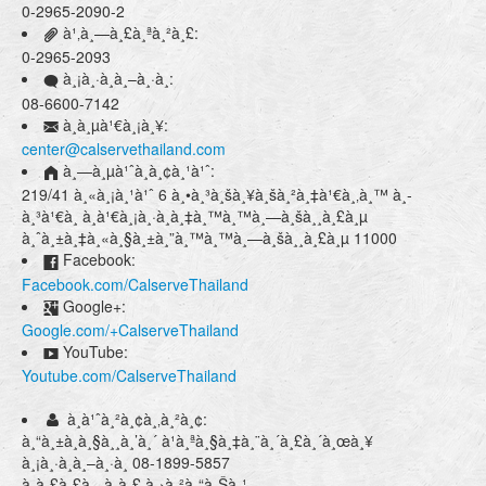
0-2965-2090-2
à¹‚à¸—à¸£à¸ªà¸²à¸£:
0-2965-2093
à¸¡à¸·à¸­à¸–à¸·à¸­:
08-6600-7142
à¸­à¸µà¹€à¸¡à¸¥:
center@calservethailand.com
à¸—à¸µà¹ˆà¸­à¸¢à¸¹à¹ˆ:
219/41 à¸«à¸¡à¸¹à¹ˆ 6 à¸•à¸³à¸šà¸¥à¸šà¸²à¸‡à¹€à¸‚à¸™ à¸­
à¸³à¹€à¸ à¸­à¹€à¸¡à¸·à¸­à¸‡à¸™à¸™à¸—à¸šà¸¸à¸£à¸µ
à¸ˆà¸±à¸‡à¸«à¸§à¸±à¸”à¸™à¸™à¸—à¸šà¸¸à¸£à¸µ 11000
Facebook:
Facebook.com/CalserveThailand
Google+:
Google.com/+CalserveThailand
YouTube:
Youtube.com/CalserveThailand
à¸à¹ˆà¸²à¸¢à¸‚à¸²à¸¢:
à¸“à¸±à¸à¸§à¸¸à¸’à¸´ à¹à¸ªà¸§à¸‡à¸¨à¸´à¸£à¸´à¸œà¸¥
à¸¡à¸·à¸­à¸–à¸·à¸­ 08-1899-5857
à¸­à¸£à¸£à¸–à¸à¸£ à¸›à¸²à¸“à¸Šà¸¹