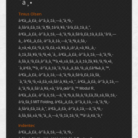
´à¸•
Tinius Olsen
à¹€à¸„à¸£à¸·à¹ˆà¸­à¸‡à¸—à¸”à¸ªà¸­
à¸šà¹à¸£à¸‡à¸”à¸¶à¸‡à¹à¸¥à¸°à¹à¸£à¸‡à¸à¸”,
à¹€à¸„à¸£à¸·à¹ˆà¸­à¸‡à¸—à¸”à¸ªà¸­à¸šà¹à¸£à¸‡à¸à¸£à¸°à¹à¸—
à¸, à¹€à¸„à¸£à¸·à¹ˆà¸­à¸‡à¸—à¸”à¸ªà¸­à¸šà¸­
à¸±à¸•à¸£à¸²à¸à¸²à¸£à¸«à¸¥à¸­à¸¡à¹„à¸«à¸¥à¸‚à¸­
à¸‡à¸žà¸¥à¸²à¸ªà¸•à¸´à¸, à¹€à¸„à¸£à¸·à¹ˆà¸­à¸‡à¸—à¸”à¸ªà¸­
à¸šà¸à¸²à¸£à¸­à¹ˆà¸­à¸™à¸•à¸±à¸§à¸‚à¸­à¸‡à¸žà¸¥à¸²à¸ªà¸•à¸
´à¸à¹€à¸™à¸·à¹ˆà¸­à¸‡à¸ˆà¸²à¸à¸„à¸§à¸²à¸¡à¸£à¹‰à¸­à¸™,
à¹€à¸„à¸£à¸·à¹ˆà¸­à¸‡à¸—à¸”à¸ªà¸­à¸šà¹à¸£à¸‡à¸šà¸
´à¸”à¸ªà¸³à¸«à¸£à¸±à¸šà¹‚à¸¥à¸«à¸°, à¹€à¸„à¸£à¸·à¹ˆà¸­à¸‡à¸—
à¸”à¸ªà¸­à¸šà¹‚à¸¥à¸«à¸°à¹à¸œà¹ˆà¸™ Modul R,
à¹€à¸„à¸£à¸·à¹ˆà¸­à¸‡à¸—à¸”à¸ªà¸­à¸šà¸à¸²à¸£à¸žà¸±à¸šà¸‡à¸­
à¹à¸šà¸š MIT Folding, à¹€à¸„à¸£à¸·à¹ˆà¸­à¸‡à¸—à¸”à¸ªà¸­
à¸šà¹à¸£à¸‡à¸à¸”, à¹€à¸„à¸£à¸·à¹ˆà¸­à¸‡à¸—à¸”à¸ªà¸­
à¸šà¸§à¸±à¸ªà¸”à¸¸à¸—à¸²à¸‡à¸‡à¸²à¸™à¹‚à¸¢à¸˜à¸²
Indentec
à¹€à¸„à¸£à¸·à¹ˆà¸­à¸‡à¸—à¸”à¸ªà¸­