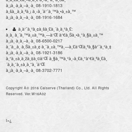
à¸¡à¸·à¸­à¸–à¸·à¸­ 08-1910-1813
à¸šà¸¸à¸à¸ªà¸¡ à¸›à¸´à¹ˆà¸™à¸•à¸±à¸™
à¸¡à¸·à¸­à¸–à¸·à¸­ 08-1916-1684
à¸à¹ˆà¸²à¸¢à¸šà¸£à¸´à¸à¸²à¸£:
à¸­à¸ à¸´à¸™à¸±à¸™à¸—à¹Œ à¹€à¸Šà¸•à¸°à¸§à¸±à¸™
à¸¡à¸·à¸­à¸–à¸·à¸­ 08-6500-0217
à¸¨à¸¸à¸ à¸Šà¸±à¸¢ à¸ˆà¸±à¸™à¸—à¸£à¹Œà¸ªà¸§à¹ˆà¸²à¸‡
à¸¡à¸·à¸­à¸–à¸·à¸­ 08-1921-3186
à¸“à¸±à¸à¸žà¸‡à¸©à¹Œ à¸§à¸™à¸²à¸›à¸£à¸°à¹€à¸ªà¸£à¸
´à¸à¸¨à¸±à¸à¸”à¸´à¹Œ
à¸¡à¸·à¸­à¸–à¸·à¸­ 08-3702-7771
Copyright Â© 2016 Calserve (Thailand) Co., Ltd. All Rights
Reserved. Ver.W16A02
ï»¿