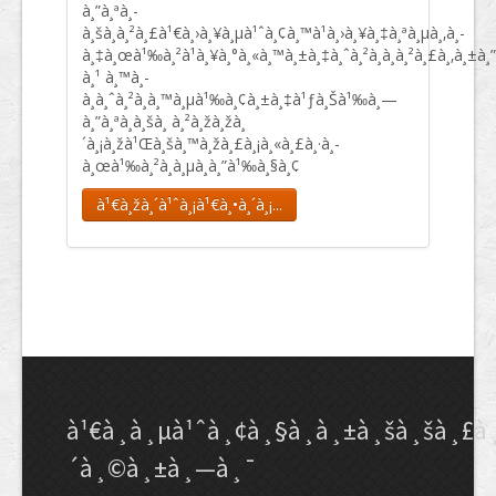
à¸”à¸ªà¸­
à¸šà¸à¸²à¸£à¹€à¸›à¸¥à¸µà¹ˆà¸¢à¸™à¹à¸›à¸¥à¸‡à¸ªà¸µà¸‚à¸­
à¸‡à¸œà¹‰à¸²à¹à¸¥à¸°à¸«à¸™à¸±à¸‡à¸ˆà¸²à¸à¸à¸²à¸£à¸‚à¸±à¸
à¸¹ à¸™à¸­
à¸à¸ˆà¸²à¸à¸™à¸µà¹‰à¸¢à¸±à¸‡à¹ƒà¸Šà¹‰à¸—
à¸”à¸ªà¸­à¸šà¸ à¸²à¸žà¸žà¸
´à¸¡à¸žà¹Œà¸šà¸™à¸žà¸£à¸¡à¸«à¸£à¸·à¸­
à¸œà¹‰à¸²à¸­à¸µà¸à¸”à¹‰à¸§à¸¢
à¹€à¸žà¸´à¹ˆà¸¡à¹€à¸•à¸´à¸¡...
à¹€à¸à¸µà¹ˆà¸¢à¸§à¸à¸±à¸šà¸šà¸£à
´à¸©à¸±à¸—à¸¯