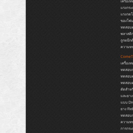
เครื่อง
แรงกระแ
แรงกดโ
ของโฟม,
ทดสอบคว
พลาสติก
ถูกผนึก
ความห
ComeT
เครื่อง
ทดสอบก
ทดสอบค
ทดสอบค
ตัดสำหรั
และยาง
แบบ Dro
ยาง Reb
ทดสอบกา
ความทนต
การกระแ