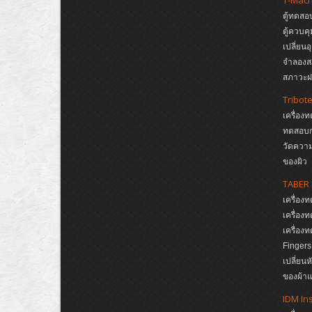
ตู้ทดสอ
ตู้ควบค
เปลี่ยน
จำลองส
สภาวะฝน
Tribot
เครื่อง
ทดสอบก
วัดความ
ของผิว
TABER 
เครื่อ
เครื่อ
เครื่อ
Finger
เปลี่ยน
ของผ้าแ
IDM In