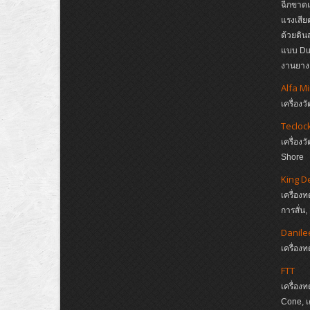
ฉีกขาดแ
แรงเสีย
ด้วยดิ
แบบ Dup
งานยาง,
Alfa M
เครื่อ
Tecloc
เครื่อ
Shore
King D
เครื่อง
การสั่น
Danile
เครื่อ
FTT
เครื่อง
Cone, เ