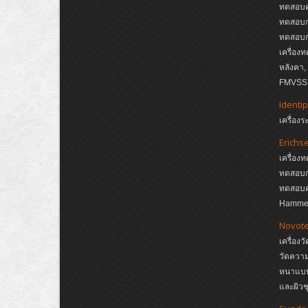
ทดสอบค
ทดสอบกา
ทดสอบกา
เครื่อง
หลังคา
FMVSS, 
Identip
เครื่อง
Erichs
เครื่อง
ทดสอบกา
ทดสอบค
Hamme
Novote
เครื่อง
วัดควา
หนาแบบ 
และผิวช