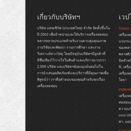
เกี่ยวกับบริษัทฯ
เวปไ
Tinius
บริษัท แคลเซิร์ฟ (ประเทศไทย) จำกัด จัดตั้งขึ้นใน
ปี 2002 เพื่อจำหน่ายและให้บริการเครื่องทดสอบ
เครื่อง
หลากหลายประเภทสำหรับงานควบคุมคุณภาพ
แรงกระ
งานวิจัยและพัฒนา งานการศึกษา และงาน
ของพลาส
วิเคราะห์ทางวัสดุ โดยปัจจุบันบริษัทฯมีลูกค้าที่
พลาสติก
มีชื่อเสียงไว้วางใจในสินค้าและบริการมากกว่า
บิดสำหร
2,000 บริษัท และบริษัทฯยังคงมุ่งมั่นต่อไปใน
R, เครื
การนำเสนอผลิตภัณฑ์และบริการที่มีคุณภาพเพื่อ
เครื่อง
พิสูจน์ว่า เราคือคำตอบของคุณสำหรับทุกเรื่อง
โยธา
เครื่องทดสอบ
Indent
เครื่อง
ทดสอบค
ความแข
แบบ Un
พา, แผ
T-Mac