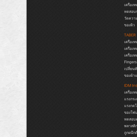
เครื่อง
ทดสอบก
วัดความ
ของผิว
TABER 
เครื่อ
เครื่อ
เครื่อ
Finger
เปลี่ยน
ของผ้าแ
IDM In
เครื่อง
แรงกระแ
แรงกดโ
ของโฟม,
ทดสอบคว
พลาสติก
ถูกผนึก