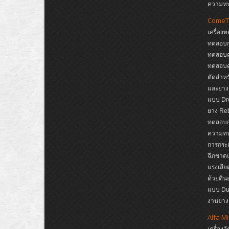
ความห
ComeT
เครื่อง
ทดสอบก
ทดสอบค
ทดสอบค
ตัดสำหรั
และยาง
แบบ Dro
ยาง Reb
ทดสอบกา
ความทนต
การกระแ
ฉีกขาดแ
แรงเสีย
ด้วยดิ
แบบ Dup
งานยาง,
Alfa M
เครื่อ