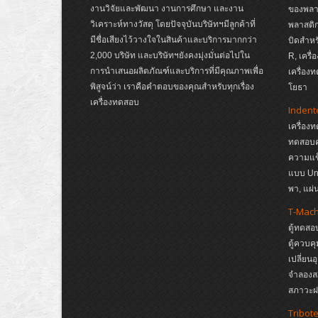
งานวิจัยและพัฒนา งานการศึกษา และงาน
ของพลาส
วิเคราะห์ทางวัสดุ โดยปัจจุบันบริษัทฯมีลูกค้าที่
พลาสติก
มีชื่อเสียงไว้วางใจในสินค้าและบริการมากกว่า
บิดสำหร
2,000 บริษัท และบริษัทฯยังคงมุ่งมั่นต่อไปใน
R, เครื
การนำเสนอผลิตภัณฑ์และบริการที่มีคุณภาพเพื่อ
เครื่อง
พิสูจน์ว่า เราคือคำตอบของคุณสำหรับทุกเรื่อง
โยธา
เครื่องทดสอบ
Indent
เครื่อง
ทดสอบค
ความแข
แบบ Un
พา, แผ
T-Mac
ตู้ทดสอ
ตู้ควบค
เปลี่ยน
จำลองส
สภาวะฝน
Tribot