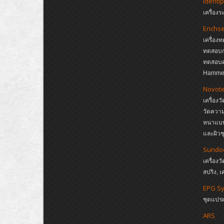
Identip
เครื่อง
Erichs
เครื่อง
ทดสอบกา
ทดสอบค
Hamme
Novote
เครื่อง
วัดควา
หนาแบบ 
และผิวช
Sundo
เครื่องว
สปริง, เ
EPG S
ชุดแปร
ARS