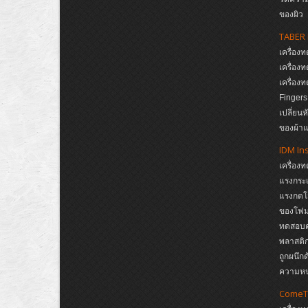
ของผิว
TABER 
เครื่อ
เครื่อ
เครื่อ
Finger
เปลี่ยน
ของผ้าแ
IDM In
เครื่อง
แรงกระแ
แรงกดโ
ของโฟม,
ทดสอบคว
พลาสติก
ถูกผนึก
ความห
ComeT