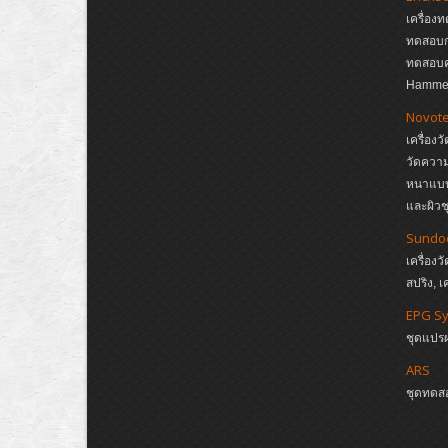
เครื่อง
ทดสอบกา
ทดสอบค
Hamme
Novote
เครื่อง
วัดควา
หนาแบบ 
และผิวช
Sundo
เครื่องว
สปริง, เ
EPG S
ชุดแปร
ARS
ชุดทดส