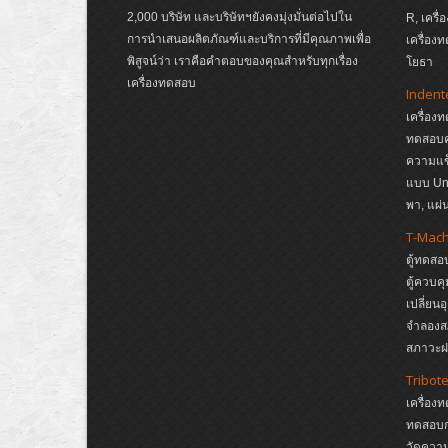
2,000 บริษัท และบริษัทฯยังคงมุ่งมั่นต่อไปใน
R, เครื
การนำเสนอผลิตภัณฑ์และบริการที่มีคุณภาพเพื่อ
เครื่อง
พิสูจน์ว่า เราคือคำตอบของคุณสำหรับทุกเรื่อง
โยธา
เครื่องทดสอบ
Indent
เครื่อง
ทดสอบค
ความแข
แบบ Un
พา, แผ
T-Mac
ตู้ทดสอ
ตู้ควบค
เปลี่ยน
จำลองส
สภาวะฝน
Tribot
เครื่อง
ทดสอบก
วัดความ