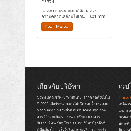
D3574
แสดงความหนาแบบดิจิตอลด้วย
ความคลาดเคลื่อนไม่เกิน ±0.01 mm
Read More...
เกี่ยวกับบริษัทฯ
เวปไ
Tinius
บริษัท แคลเซิร์ฟ (ประเทศไทย) จำกัด จัดตั้งขึ้นใน
ปี 2002 เพื่อจำหน่ายและให้บริการเครื่องทดสอบ
เครื่อง
หลากหลายประเภทสำหรับงานควบคุมคุณภาพ
แรงกระ
งานวิจัยและพัฒนา งานการศึกษา และงาน
ของพลาส
วิเคราะห์ทางวัสดุ โดยปัจจุบันบริษัทฯมีลูกค้าที่
พลาสติก
มีชื่อเสียงไว้วางใจในสินค้าและบริการมากกว่า
บิดสำหร