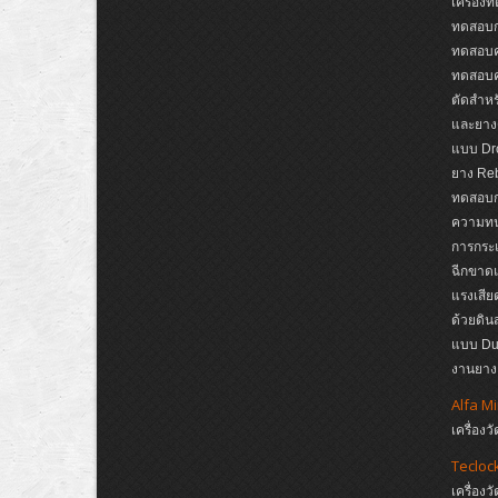
เครื่อง
ทดสอบก
ทดสอบค
ทดสอบค
ตัดสำหรั
และยาง
แบบ Dro
ยาง Reb
ทดสอบกา
ความทนต
การกระแ
ฉีกขาดแ
แรงเสีย
ด้วยดิ
แบบ Dup
งานยาง,
Alfa M
เครื่อ
Tecloc
เครื่อ