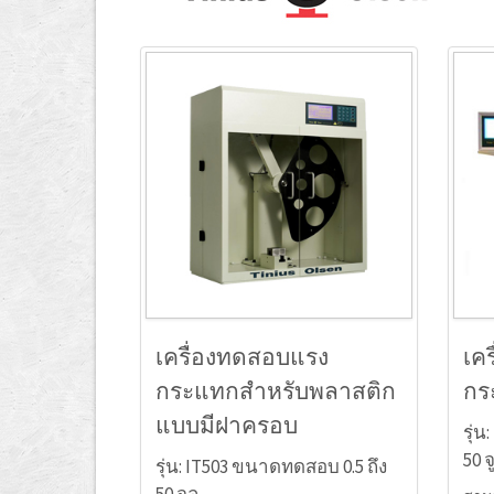
เครื่องทดสอบแรง
เค
กระแทกสำหรับพลาสติก
กร
แบบมีฝาครอบ
รุ่
50 จ
รุ่น: IT503 ขนาดทดสอบ 0.5 ถึง
50 จูล