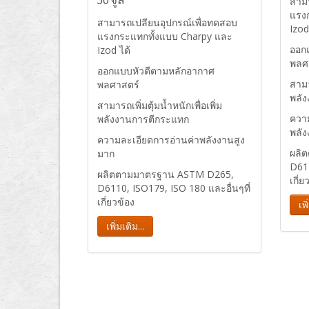
สาม
แรง
สามารถเปลียนอุปกรณ์เพื่อทดสอบ
Izod
แรงกระแทกทั้งแบบ Charpy และ
ออก
Izod ได้
พลศ
ออกแบบหัวตีตามหลักอากาศ
สามา
พลศาสตร์
พลั
สามารถเพิ่มตุ้มน้ำหนักเพื่อเพิ่ม
ความ
พลังงานการตีกระแทก
พลัง
ความละเอียดการอ่านค่าพลังงานสูง
ผลิ
มาก
D611
ผลิตตามมาตรฐาน ASTM D265,
เกี่ย
D6110, ISO179, ISO 180 และอื่นๆที่
เกี่ยวข้อง
เพิ
เพิ่มเติม...