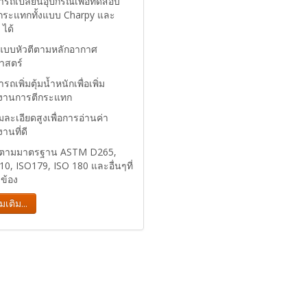
ารถเปลียนอุปกรณ์เพื่อทดสอบ
กระแทกทั้งแบบ Charpy และ
 ได้
แบบหัวตีตามหลักอากาศ
าสตร์
รถเพิ่มตุ้มน้ำหนักเพื่อเพิ่ม
งงานการตีกระแทก
ละเอียดสูงเพื่อการอ่านค่า
งานที่ดี
ตตามมาตรฐาน ASTM D265,
0, ISO179, ISO 180 และอื่นๆที่
วข้อง
่มเติม...