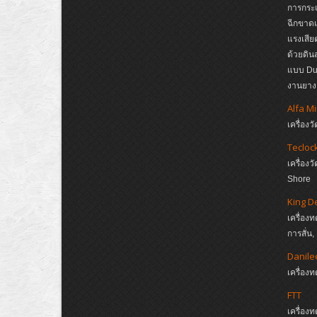
การกระแ
ฉีกขาดแ
แรงเสีย
ด้วยดิ
แบบ Dup
งานยาง,
Alfa M
เครื่อ
Tecloc
เครื่อ
Shore
King D
เครื่อง
การสั่น
Danile
เครื่อ
FTT
เครื่อง