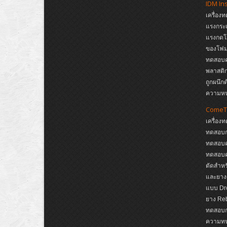
IDM In
เครื่อง
แรงกระแ
แรงกดโ
ของโฟม,
ทดสอบคว
พลาสติก
ถูกผนึก
ความห
ComeT
เครื่อง
ทดสอบก
ทดสอบค
ทดสอบค
ตัดสำหรั
และยาง
แบบ Dro
ยาง Reb
ทดสอบกา
ความทนต