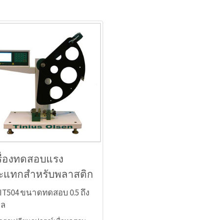
รื่องทดสอบแรง
ะแทกสำหรับพลาสติก
น: IT504 ขนาดทดสอบ 0.5 ถึง
ูล