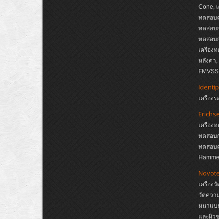
Cone, เ
ทดสอบค
ทดสอบกา
ทดสอบกา
เครื่อง
หลังคา
FMVSS, 
Identip
เครื่อง
Erichs
เครื่อง
ทดสอบกา
ทดสอบค
Hamme
Novote
เครื่อง
วัดควา
หนาแบบ 
และผิวช