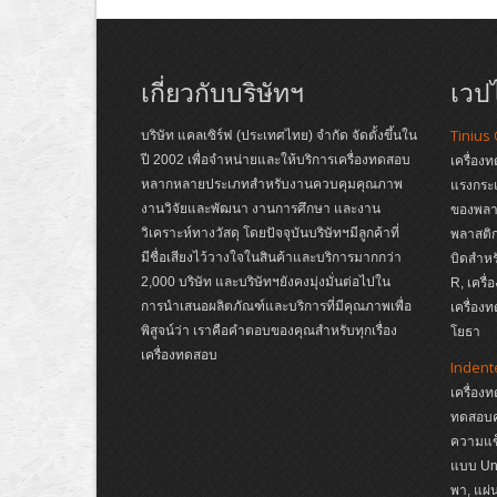
เกี่ยวกับบริษัทฯ
เวปไ
Tinius
บริษัท แคลเซิร์ฟ (ประเทศไทย) จำกัด จัดตั้งขึ้นใน
ปี 2002 เพื่อจำหน่ายและให้บริการเครื่องทดสอบ
เครื่อง
หลากหลายประเภทสำหรับงานควบคุมคุณภาพ
แรงกระ
งานวิจัยและพัฒนา งานการศึกษา และงาน
ของพลาส
วิเคราะห์ทางวัสดุ โดยปัจจุบันบริษัทฯมีลูกค้าที่
พลาสติก
มีชื่อเสียงไว้วางใจในสินค้าและบริการมากกว่า
บิดสำหร
2,000 บริษัท และบริษัทฯยังคงมุ่งมั่นต่อไปใน
R, เครื
การนำเสนอผลิตภัณฑ์และบริการที่มีคุณภาพเพื่อ
เครื่อง
พิสูจน์ว่า เราคือคำตอบของคุณสำหรับทุกเรื่อง
โยธา
เครื่องทดสอบ
Indent
เครื่อง
ทดสอบค
ความแข
แบบ Un
พา, แผ