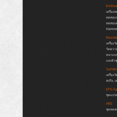
Erichs
เครื่อง
ทดสอบกา
ทดสอบค
Hamme
Novote
เครื่อง
วัดควา
หนาแบบ 
และผิวช
Sundo
เครื่องว
สปริง, เ
EPG S
ชุดแปร
ARS
ชุดทดส