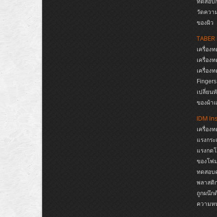
ทดสอบก
วัดความ
ของผิว
TABER 
เครื่อ
เครื่อ
เครื่อ
Finger
เปลี่ยน
ของผ้าแ
IDM In
เครื่อง
แรงกระแ
แรงกดโ
ของโฟม,
ทดสอบคว
พลาสติก
ถูกผนึก
ความห