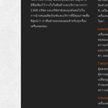
มีชื่อเสียงไว้วางใจในสินค้าและบริการมากกว่า
บิดสำหร
2,000 บริษัท และบริษัทฯยังคงมุ่งมั่นต่อไปใน
R, เครื
การนำเสนอผลิตภัณฑ์และบริการที่มีคุณภาพเพื่อ
เครื่อง
พิสูจน์ว่า เราคือคำตอบของคุณสำหรับทุกเรื่อง
โยธา
เครื่องทดสอบ
Indent
เครื่อง
ทดสอบค
ความแข
แบบ Un
พา, แผ
T-Mac
ตู้ทดสอ
ตู้ควบค
เปลี่ยน
จำลองส
สภาวะฝน
Tribot
เครื่อง