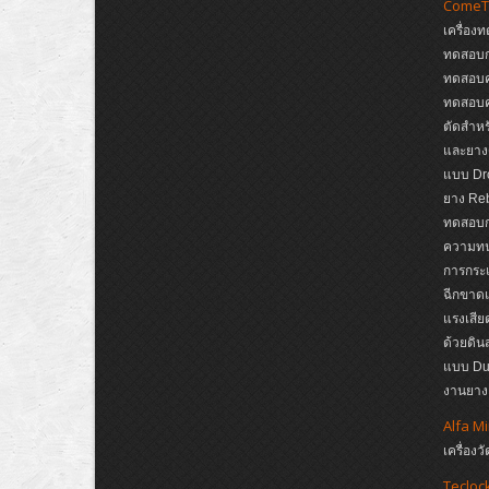
ComeT
เครื่อง
ทดสอบก
ทดสอบค
ทดสอบค
ตัดสำหรั
และยาง
แบบ Dro
ยาง Reb
ทดสอบกา
ความทนต
การกระแ
ฉีกขาดแ
แรงเสีย
ด้วยดิ
แบบ Dup
งานยาง,
Alfa M
เครื่อ
Tecloc