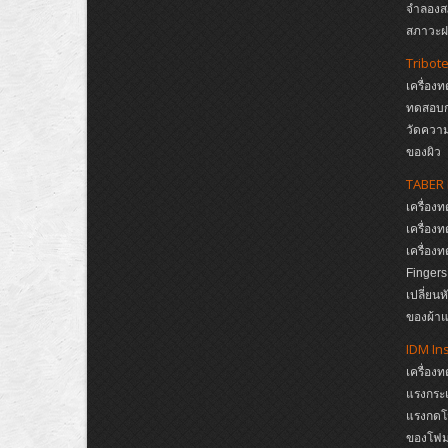
จำลองส
สภาวะฝน
Tribot
เครื่อง
ทดสอบก
วัดความ
ของผิว
TABER 
เครื่อ
เครื่อ
เครื่อ
Finger
เปลี่ยน
ของผ้าแ
IDM In
เครื่อง
แรงกระแ
แรงกดโ
ของโฟม,