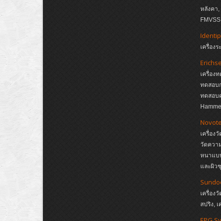
หลังคา
FMVSS, 
Identip
เครื่อง
Erichs
เครื่อง
ทดสอบกา
ทดสอบค
Hamme
Novote
เครื่อง
วัดควา
หนาแบบ 
และผิวช
Sundo
เครื่องว
สปริง, เ
EPG S