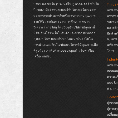
Tinius
บริษัท แคลเซิร์ฟ (ประเทศไทย) จำกัด จัดตั้งขึ้นใน
ปี 2002 เพื่อจำหน่ายและให้บริการเครื่องทดสอบ
เครื่อง
หลากหลายประเภทสำหรับงานควบคุมคุณภาพ
แรงกระ
งานวิจัยและพัฒนา งานการศึกษา และงาน
ของพลาส
วิเคราะห์ทางวัสดุ โดยปัจจุบันบริษัทฯมีลูกค้าที่
พลาสติก
มีชื่อเสียงไว้วางใจในสินค้าและบริการมากกว่า
บิดสำหร
2,000 บริษัท และบริษัทฯยังคงมุ่งมั่นต่อไปใน
R, เครื
การนำเสนอผลิตภัณฑ์และบริการที่มีคุณภาพเพื่อ
เครื่อง
พิสูจน์ว่า เราคือคำตอบของคุณสำหรับทุกเรื่อง
โยธา
เครื่องทดสอบ
Indent
เครื่อง
ทดสอบค
ความแข
แบบ Un
พา, แผ
T-Mac
ตู้ทดสอ
ตู้ควบค
เปลี่ยน