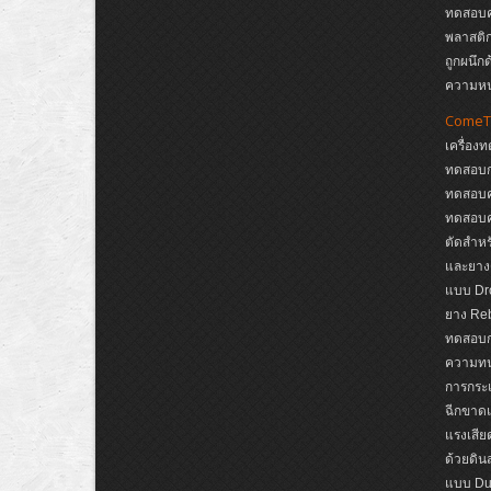
ทดสอบคว
พลาสติก
ถูกผนึก
ความห
ComeT
เครื่อง
ทดสอบก
ทดสอบค
ทดสอบค
ตัดสำหรั
และยาง
แบบ Dro
ยาง Reb
ทดสอบกา
ความทนต
การกระแ
ฉีกขาดแ
แรงเสีย
ด้วยดิ
แบบ Dup