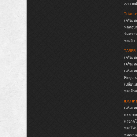
สภาวะฝน
Tribot
เครื่อง
ทดสอบก
วัดความ
ของผิว
TABER 
เครื่อ
เครื่อ
เครื่อ
Finger
เปลี่ยน
ของผ้าแ
IDM In
เครื่อง
แรงกระแ
แรงกดโ
ของโฟม,
ทดสอบคว