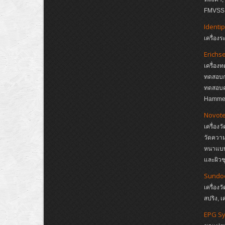
FMVSS, 
Identip
เครื่อง
Erichs
เครื่อง
ทดสอบกา
ทดสอบค
Hamme
Novote
เครื่อง
วัดควา
หนาแบบ 
และผิวช
Sundo
เครื่องว
สปริง, เ
EPG S