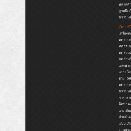
พลาสติก
ถูกผนึก
ความห
ComeT
เครื่อง
ทดสอบก
ทดสอบค
ทดสอบค
ตัดสำหรั
และยาง
แบบ Dro
ยาง Reb
ทดสอบกา
ความทนต
การกระแ
ฉีกขาดแ
แรงเสีย
ด้วยดิ
แบบ Dup
งานยาง,