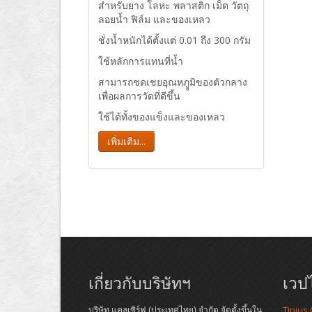
สำหรับยาง โลหะ พลาสติก เม็ด วัตถุ
ลอยน้ำ ฟิล์ม และของเหลว
ชั่งน้ำหนักได้ตั้งแต่ 0.01 ถึง 300 กรัม
ใช้หลักการแทนที่น้ำ
สามารถชดเชยอุณหภููมิของตัวกลาง
เพื่อผลการวัดที่ดีขึ้น
ใช้ได้ทั้งของแข็งและของเหลว
เพิ่มเติม...
เกี่ยวกับบริษัทฯ
เวปไ
Tinius
บริษัท แคลเซิร์ฟ (ประเทศไทย) จำกัด จัดตั้งขึ้นใน