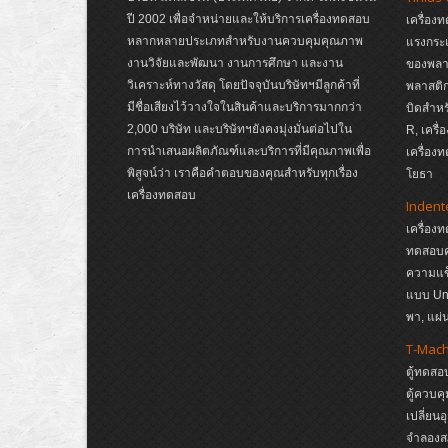
ปี 2002 เพื่อจำหน่ายและให้บริการเครื่องทดสอบ
เครื่อง
หลากหลายประเภทสำหรับงานควบคุมคุณภาพ
แรงกระ
งานวิจัยและพัฒนา งานการศึกษา และงาน
ของพลาส
วิเคราะห์ทางวัสดุ โดยปัจจุบันบริษัทฯมีลูกค้าที่
พลาสติก
มีชื่อเสียงไว้วางใจในสินค้าและบริการมากกว่า
บิดสำหร
2,000 บริษัท และบริษัทฯยังคงมุ่งมั่นต่อไปใน
R, เครื
การนำเสนอผลิตภัณฑ์และบริการที่มีคุณภาพเพื่อ
เครื่อง
พิสูจน์ว่า เราคือคำตอบของคุณสำหรับทุกเรื่อง
โยธา
เครื่องทดสอบ
Indent
เครื่อง
ทดสอบค
ความแข
แบบ Un
พา, แผ
T-Mac
ตู้ทดสอ
ตู้ควบค
เปลี่ยน
จำลองส