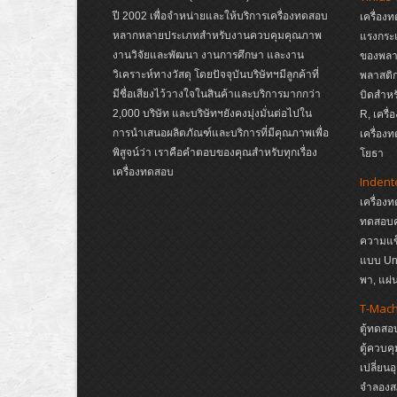
ปี 2002 เพื่อจำหน่ายและให้บริการเครื่องทดสอบ
เครื่อง
หลากหลายประเภทสำหรับงานควบคุมคุณภาพ
แรงกระ
งานวิจัยและพัฒนา งานการศึกษา และงาน
ของพลาส
วิเคราะห์ทางวัสดุ โดยปัจจุบันบริษัทฯมีลูกค้าที่
พลาสติก
มีชื่อเสียงไว้วางใจในสินค้าและบริการมากกว่า
บิดสำหร
2,000 บริษัท และบริษัทฯยังคงมุ่งมั่นต่อไปใน
R, เครื
การนำเสนอผลิตภัณฑ์และบริการที่มีคุณภาพเพื่อ
เครื่อง
พิสูจน์ว่า เราคือคำตอบของคุณสำหรับทุกเรื่อง
โยธา
เครื่องทดสอบ
Indent
เครื่อง
ทดสอบค
ความแข
แบบ Un
พา, แผ
T-Mac
ตู้ทดสอ
ตู้ควบค
เปลี่ยน
จำลองส