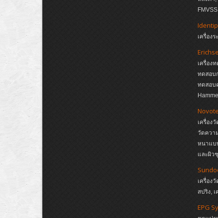
FMVSS, 
Identip
เครื่อง
Erichs
เครื่อง
ทดสอบกา
ทดสอบค
Hamme
Novote
เครื่อง
วัดควา
หนาแบบ 
และผิวช
Sundo
เครื่องว
สปริง, เ
EPG S