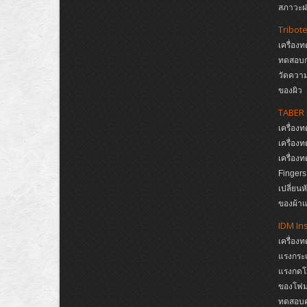
สภาวะฝน
Tribot
เครื่อง
ทดสอบก
วัดความ
ของผิว
TABER 
เครื่อ
เครื่อ
เครื่อ
Finger
เปลี่ยน
ของผ้าแ
IDM In
เครื่อง
แรงกระแ
แรงกดโ
ของโฟม,
ทดสอบคว