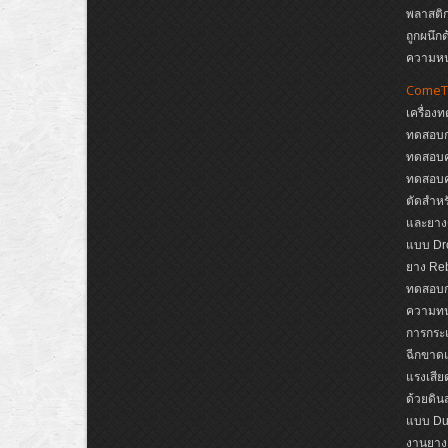
พลาสติก
ถูกผนึก
ความห
ComeT
เครื่อง
ทดสอบก
ทดสอบค
ทดสอบค
ตัดสำหรั
และยาง
แบบ Dro
ยาง Reb
ทดสอบกา
ความทนต
การกระแ
ฉีกขาดแ
แรงเสีย
ด้วยดิ
แบบ Dup
งานยาง,